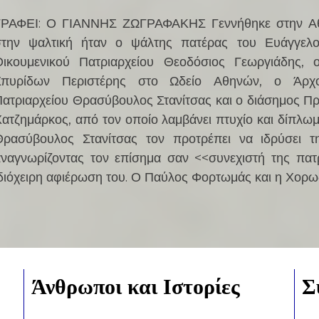
ΓΡΑΦΕΙ: Ο ΓΙΑΝΝΗΣ ΖΩΓΡΑΦΑΚΗΣ Γεννήθηκε στην Αθ
στην ψαλτική ήταν ο ψάλτης πατέρας του Ευάγγελο
Οικουμενικού Πατριαρχείου Θεοδόσιος Γεωργιάδης, 
Σπυρίδων Περιστέρης στο Ωδείο Αθηνών, ο Άρχο
Πατριαρχείου Θρασύβουλος Στανίτσας και ο διάσημος 
ατζημάρκος, από τον οποίο λαμβάνει πτυχίο και δίπλω
Θρασύβουλος Στανίτσας τον προτρέπει να ιδρύσει τ
αναγνωρίζοντας τον επίσημα σαν <<συνεχιστή της πατ
διόχειρη αφιέρωση του. Ο Παύλος Φορτωμάς και η Χορω
Άνθρωποι και Ιστορίες
Σ