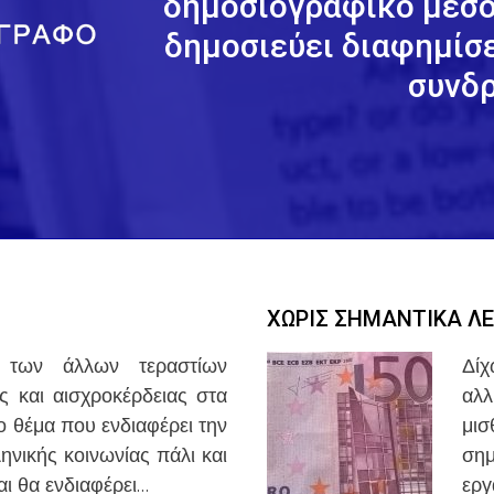
δημοσιογραφικό μέσο 
δημοσιεύει διαφημίσε
συνδρ
ΧΩΡΙΣ ΣΗΜΑΝΤΙΚΑ Λ
 των άλλων τεραστίων
Δίχ
ς και αισχροκέρδειας στα
αλ
ο θέμα που ενδιαφέρει την
μισ
ηνικής κοινωνίας πάλι και
ση
αι θα ενδιαφέρει…
ερ