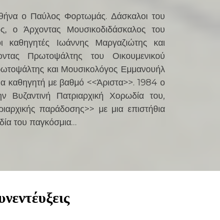
ήνα ο Παύλος Φορτωμάς. Δάσκαλοι του
ς, ο Άρχοντας Μουσικοδιδάσκαλος του
οι καθηγητές Ιωάννης Μαργαζιώτης και
ντας Πρωτοψάλτης του Οικουμενικού
Πρωτοψάλτης και Μουσικολόγος Εμμανουήλ
μα καθηγητή με βαθμό <<Άριστα>>. 1984 ο
ην Βυζαντινή Πατριαρχική Χορωδία του,
ριαρχικής παράδοσης>> με μια επιστήθια
δία του παγκόσμια…
υνεντέυξεις