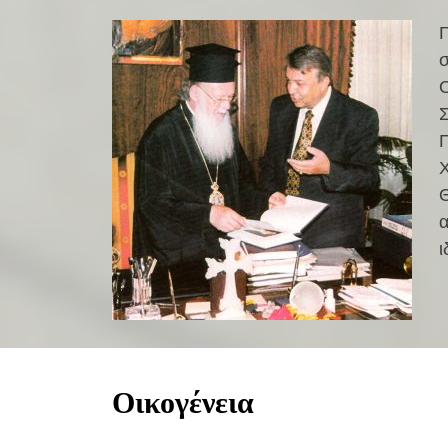
Χ
ι
Οικογένεια