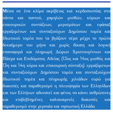
Μ
έσα σε ένα κλίμα ακρίβειας και κερδοσκοπίας στα
πάντα και παντού, χαμηλών μισθών, κύριων και
επικουρικών συντάξεων, μερισμάτων και εφάπαξ
εργαζομένων και συνταξιούχων Δημόσιου τομέα και
Ιδιωτικού τομέα που τα βγάζουν πέρα μέχρι το πρώτο
δεκαήμερο του μήνα και χωρίς δίκαιη και λογική
επαναφορά και πληρωμή Δώρων Χριστουγέννων και
Πάσχα και Επιδόματος Αδείας (13ος και 14ος μισθός και
13η και 14η κύρια και επικουρική σύνταξη) εργαζόμενων
και συνταξιούχων Δημόσιου τομέα και συνταξιούχων
Ιδιωτικού τομέα και πληρωμής χιλιάδων ευρώ για
διακοπές και παραθερισμό η πλειοψηφία των Ελληνίδων
και των Ελλήνων αδυνατεί και φέτος να κάνει ανθρώπινες
και επιβεβλημένες καλοκαιρινές διακοπές και
παραθερισμό στην χερσαία και νησιωτική Ελλάδα.