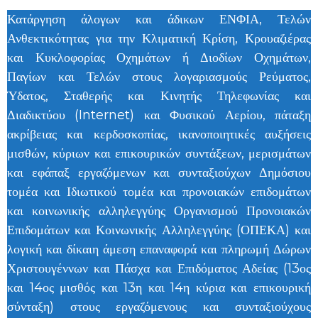
Κατάργηση άλογων και άδικων ΕΝΦΙΑ, Τελών
Ανθεκτικότητας για την Κλιματική Κρίση, Κρουαζιέρας
και Κυκλοφορίας Οχημάτων ή Διοδίων Οχημάτων,
Παγίων και Τελών στους λογαριασμούς Ρεύματος,
Ύδατος, Σταθερής και Κινητής Τηλεφωνίας και
Διαδικτύου (Internet) και Φυσικού Αερίου, πάταξη
ακρίβειας και κερδοσκοπίας, ικανοποιητικές αυξήσεις
μισθών, κύριων και επικουρικών συντάξεων, μερισμάτων
και εφάπαξ εργαζόμενων και συνταξιούχων Δημόσιου
τομέα και Ιδιωτικού τομέα και προνοιακών επιδομάτων
και κοινωνικής αλληλεγγύης Οργανισμού Προνοιακών
Επιδομάτων και Κοινωνικής Αλληλεγγύης (ΟΠΕΚΑ) και
λογική και δίκαιη άμεση επαναφορά και πληρωμή Δώρων
Χριστουγέννων και Πάσχα και Επιδόματος Αδείας (13ος
και 14ος μισθός και 13η και 14η κύρια και επικουρική
σύνταξη) στους εργαζόμενους και συνταξιούχους