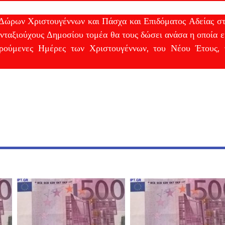
 Δώρων Χριστουγέννων και Πάσχα και Επιδόματος Αδείας σ
υνταξιούχους Δημοσίου τομέα θα τους δώσει ανάσα η οποία ε
Χαρούμενες Ημέρες των Χριστουγέννων, του Νέου Έτους, 