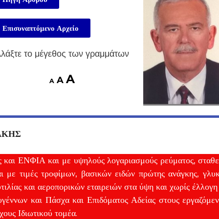
Επισυναπτόμενο Αρχείο
λάξτε το μέγεθος των γραμμάτων
A
A
A
ΑΚΗΣ
 και ΕΝΦΙΑ και με υψηλούς λογαριασμούς ρεύματος, σταθ
αι με τιμές τροφίμων, βασικών ειδών πρώτης ανάγκης, γλυ
ιλίας και αεροπορικών εταιρειών στα ύψη και χωρίς έλλογη
γέννων και Πάσχα και Επιδόματος Αδείας στους εργαζόμε
χους Ιδιωτικού τομέα.