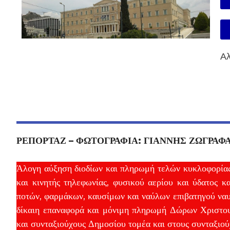
Αλ
ΡΕΠΟΡΤΑΖ – ΦΩΤΟΓΡΑΦΙΑ: ΓΙΑΝΝΗΣ ΖΩΓΡΑΦ
Άλογη αύξηση διοδίων και πληρωμή τελών κυκλοφορίας
και κινητής τηλεφωνίας, φυσικού αερίου και ύδατος κ
ποτών, φαρμάκων, καυσίμων και ναύλων επιβατηγού ναυτ
δίκαιη επαναφορά και μόνιμη πληρωμή Δώρων Χριστου
και συνταξιούχους Δημοσίου τομέα και στους συνταξιού