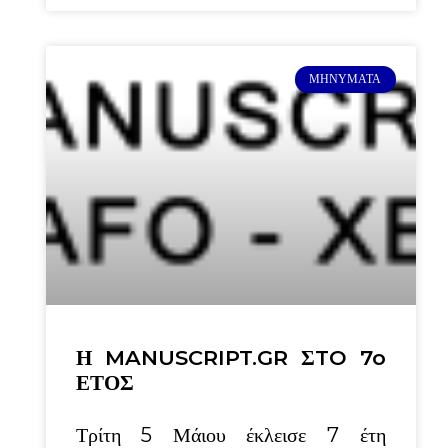
ΜΗΝΎΜΑΤΑ
Η MANUSCRIPT.GR ΣTO 7o
ΕΤΟΣ
Τρίτη 5 Μάιου έκλεισε 7 έτη