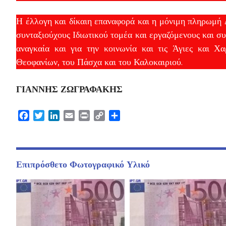
Η έλλογη και δίκαιη επαναφορά και η μόνιμη πληρωμή
συνταξιούχους Ιδιωτικού τομέα και εργαζόμενους και σ
αναγκαία και για την κοινωνία και τις Άγιες και 
Θεοφανίων, του Πάσχα και του Καλοκαιριού.
ΓΙΑΝΝΗΣ ΖΩΓΡΑΦΑΚΗΣ
Facebook
Twitter
LinkedIn
Email
Print
Copy
Μοιραστείτε
Link
Επιπρόσθετο Φωτογραφικό Υλικό