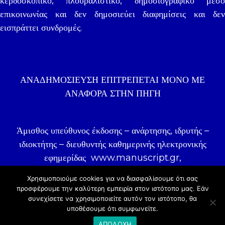
κερδοσκοπικό, πλουραλιστικό, δημοσιογραφικό μέσο
επικοινωνίας και δεν δημοσιεύει διαφημίσεις και δεν
εισπράττει συνδρομές.
ΑΝΑΔΗΜΟΣΊΕΥΣΗ ΕΠΙΤΡΈΠΕΤΑΙ ΜΌΝΟ ΜΕ
ΑΝΑΦΟΡΑ ΣΤΗΝ ΠΗΓΉ
Άμισθος υπεύθυνος έκδοσης – ανάρτησης, ιδρυτής –
ιδιοκτήτης – διευθυντής καθημερινής ηλεκτρονικής
εφημερίδας
www.manuscript.gr
,
δημοσιογράφος Γιάννης Ζωγραφάκης.
Χρησιμοποιούμε cookies για να διασφαλίσουμε ότι σας
προσφέρουμε την καλύτερη εμπειρία στον ιστότοπo μας. Εάν
συνεχίσετε να χρησιμοποιείτε αυτόν τον ιστότοπο, θα
© 2020 |
COSMOTE NewSite4U
υποθέσουμε ότι συμφωνείτε.
ΑΠΟΔΟΧΗ