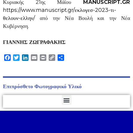
Κυριακής 21ης Μάϊου
MANUSCRIPT.GR
https://www.manuscript.gr/εκλογεσ-2023-τι-
θελουν-ελλην/
από την Νέα Βουλή και την Νέα
Κυβέρνηση.
ΓΙΑΝΝΗΣ ΖΩΓΡΑΦΑΚΗΣ
Facebook
Twitter
LinkedIn
Email
Print
Copy
Μοιραστείτε
Link
Επιπρόσθετο Φωτογραφικό Υλικό