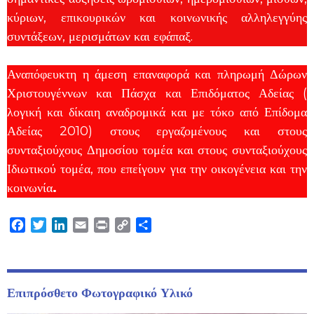
κύριων, επικουρικών και κοινωνικής αλληλεγγύης
συντάξεων, μερισμάτων και εφάπαξ.
Αναπόφευκτη η άμεση επαναφορά και πληρωμή Δώρων
Χριστουγέννων και Πάσχα και Επιδόματος Αδείας (
λογική και δίκαιη αναδρομικά και με τόκο από Επίδομα
Αδείας 2010) στους εργαζομένους και στους
συνταξιούχους Δημοσίου τομέα και στους συνταξιούχους
Ιδιωτικού τομέα, που επείγουν για την οικογένεια και την
κοινωνία
.
Facebook
Twitter
LinkedIn
Email
Print
Copy
Μοιραστείτε
Link
Επιπρόσθετο Φωτογραφικό Υλικό