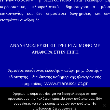
Η MANUSCRIPT || ΧΕΙΡΟΓΡΑΦΟ είναι ελεύθερο, μη
κερδοσκοπικό, πλουραλιστικό, δημοσιογραφικό μέσο
επικοινωνίας και δεν δημοσιεύει διαφημίσεις και δεν
εισπράττει συνδρομές.
ΑΝΑΔΗΜΟΣΊΕΥΣΗ ΕΠΙΤΡΈΠΕΤΑΙ ΜΌΝΟ ΜΕ
ΑΝΑΦΟΡΑ ΣΤΗΝ ΠΗΓΉ
Άμισθος υπεύθυνος έκδοσης – ανάρτησης, ιδρυτής –
ιδιοκτήτης – διευθυντής καθημερινής ηλεκτρονικής
εφημερίδας
www.manuscript.gr
,
δημοσιογράφος Γιάννης Ζωγραφάκης.
Χρησιμοποιούμε cookies για να διασφαλίσουμε ότι σας
προσφέρουμε την καλύτερη εμπειρία στον ιστότοπo μας. Εάν
συνεχίσετε να χρησιμοποιείτε αυτόν τον ιστότοπο, θα
© 2020 |
COSMOTE NewSite4U
υποθέσουμε ότι συμφωνείτε.