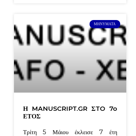
ΜΗΝΎΜΑΤΑ
Η MANUSCRIPT.GR ΣTO 7o
ΕΤΟΣ
Τρίτη 5 Μάιου έκλεισε 7 έτη