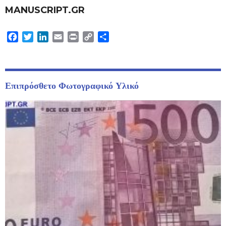
MANUSCRIPT.GR
Facebook
Twitter
LinkedIn
Email
Print
Copy
Μοιραστείτε
Link
Επιπρόσθετο Φωτογραφικό Υλικό