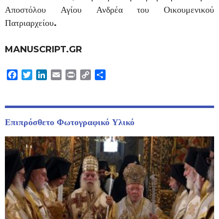
Αποστόλου Αγίου Ανδρέα του Οικουμενικού
Πατριαρχείου
.
MANUSCRIPT.GR
Facebook
Twitter
LinkedIn
Email
Print
Copy
Μοιραστείτε
Link
Επιπρόσθετο Φωτογραφικό Υλικό