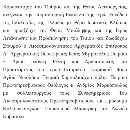
Χοροστάτησε του Όρθρου και της Θείας Λειτουργείας,
ανέγνωσε την Ποιμαντορική Εγκύκλιο της Ιεράς Συνόδου
της Εκκλησίας της Ελλάδος με θέμα Ιερατικές Κλήσεις
και προεξήρχε της Θείας Μετάληψης και της Ιεράς
Λιτάνευσης και Προσκύνησης του Τιμίου και Ζωοδόχου
Σταυρού ο Αιδεσιμολογιότατος Αρχιερατικός Επίτροπος
Α΄ Αρχιερατικής Περιφέρειας Ιεράς Μητρόπολης Πειραιά
– Αγίου Ιωάννη Ρέντη και Δραπετσώνας και
Προϊστάμενος του Ιερού Ιστορικού Ενοριακού Ναού
Αγίου Νικολάου Πειραιά Συμπολιούχου πόλης Πειραιά
Πρωτοπρεσβύτερος Θεολόγος κ. Ανδρέας Μαρκόπουλος
με συλλειτουργούς τους Συνεφημεριούς Του
Αιδεσιμολογιοτάτους Πρωτοπρεσβύτερους κ.κ. Πρόδρομο
Κολτουκτσόγλου, Παρασκευά Μαραζάκη και Ανδρέα
Καβάσιλα.