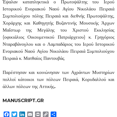
Έψαλαν καταπληκτικά ο Πρωτοψάλτης του Ιερού
Ιστορικού Ενοριακού Ναού Αγίου Νικολάου Πειραιά
Συμπολιούχου πόλης Πειραιά και διεθνής Πρωτοψάλτης,
Χοράρχης και Καθηγητής Βυζαντινής Μουσικής Άρχων
Μαΐστωρ της Μεγάλης του Χριστού Εκκλησίας
(οφικιάλιος Οικουμενικού Πατριάρχειου) κ. Γρηγόριος
Νταραβάνογλου και ο Λαμπαδάριος του Ιερού Ιστορικού
Ενοριακού Ναού Αγίου Νικολάου Πειραιά Συμπολιούχου
Πειραιά κ. Ματθαίος Παντουβάς.
Παρέστησαν και κοινώνησαν των Αχράντων Μυστηρίων
πολλοί κάτοικοι των πόλεων Πειραιά, Κορυδαλλού και
άλλων πόλεων της Αττικής
.
MANUSCRIPT.GR
Facebook
Twitter
LinkedIn
Email
Print
Copy
Μοιραστείτε