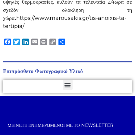
υψηλές θερμοκρασίες, κυλούν τα τελευταία 24ωρα σε
σχεδόν ολόκληρη τη
χώρα
.
https://www.marousakis.gr/tis-anoixis-ta-
tertipia/
Facebook
Twitter
LinkedIn
Email
Print
Copy
Μοιραστείτε
Link
Επιπρόσθετο Φωτογραφικό Υλικό
ΜΕΊΝΕΤΕ ΕΝΗΜΕΡΩΜΈΝΟΙ ΜΕ ΤΟ NEWSLETTER