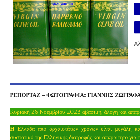
Αλ
ΡΕΠΟΡΤΑΖ – ΦΩΤΟΓΡΑΦΙΑ: ΓΙΑΝΝΗΣ ΖΩΓΡΑΦ
Κυριακή 26 Νοεμβρίου 2023 αβάσιμη, άλογη και απαράδ
Η
Ελλάδα από αρχαιοτάτων χρόνων είναι μεγάλη κα
συστατικό της Ελληνικής διατροφής και απαραίτητο για