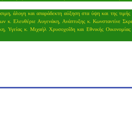
άσιμη, άλογη και απαράδεκτη αύξηση στα ύψη και της τιμής
ων κ. Ελευθέριε Αυγενάκη, Ανάπτυξης κ. Κωνσταντίνε Σκρ
κη, Υγείας κ. Μιχαήλ Χρυσοχοΐδη και Εθνικής Οικονομίας