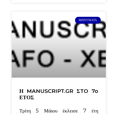
ΜΗΝΎΜΑΤΑ
Η MANUSCRIPT.GR ΣTO 7o
ΕΤΟΣ
Τρίτη 5 Μάιου έκλεισε 7 έτη