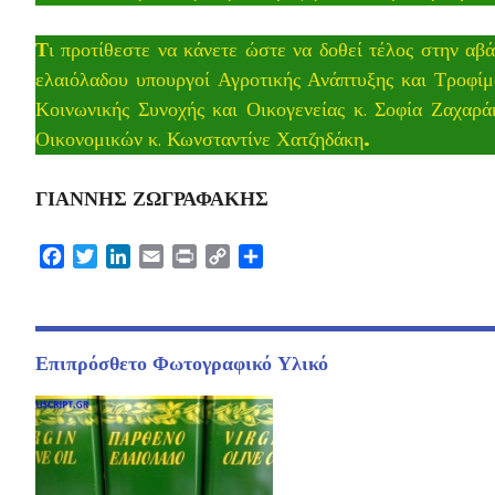
Τ
ι προτίθεστε να κάνετε ώστε να δοθεί τέλος στην αβ
ελαιόλαδου υπουργοί Αγροτικής Ανάπτυξης και Τροφίμ
Κοινωνικής Συνοχής και Οικογενείας κ. Σοφία Ζαχαρά
Οικονομικών κ. Κωνσταντίνε Χατζηδάκη
.
ΓΙΑΝΝΗΣ ΖΩΓΡΑΦΑΚΗΣ
Facebook
Twitter
LinkedIn
Email
Print
Copy
Μοιραστείτε
Link
Επιπρόσθετο Φωτογραφικό Υλικό