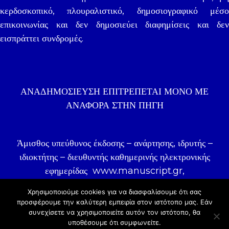
κερδοσκοπικό, πλουραλιστικό, δημοσιογραφικό μέσο
επικοινωνίας και δεν δημοσιεύει διαφημίσεις και δεν
εισπράττει συνδρομές.
ΑΝΑΔΗΜΟΣΊΕΥΣΗ ΕΠΙΤΡΈΠΕΤΑΙ ΜΌΝΟ ΜΕ
ΑΝΑΦΟΡΑ ΣΤΗΝ ΠΗΓΉ
Άμισθος υπεύθυνος έκδοσης – ανάρτησης, ιδρυτής –
ιδιοκτήτης – διευθυντής καθημερινής ηλεκτρονικής
εφημερίδας
www.manuscript.gr
,
δημοσιογράφος Γιάννης Ζωγραφάκης.
Χρησιμοποιούμε cookies για να διασφαλίσουμε ότι σας
προσφέρουμε την καλύτερη εμπειρία στον ιστότοπo μας. Εάν
συνεχίσετε να χρησιμοποιείτε αυτόν τον ιστότοπο, θα
© 2020 |
COSMOTE NewSite4U
υποθέσουμε ότι συμφωνείτε.