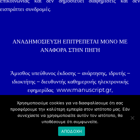
επικοινωνίας και δεν δημοσιεύει διαφημίσεις και δεν
εισπράττει συνδρομές.
ΑΝΑΔΗΜΟΣΊΕΥΣΗ ΕΠΙΤΡΈΠΕΤΑΙ ΜΌΝΟ ΜΕ
ΑΝΑΦΟΡΑ ΣΤΗΝ ΠΗΓΉ
Άμισθος υπεύθυνος έκδοσης – ανάρτησης, ιδρυτής –
ιδιοκτήτης – διευθυντής καθημερινής ηλεκτρονικής
εφημερίδας
www.manuscript.gr
,
δημοσιογράφος Γιάννης Ζωγραφάκης.
Χρησιμοποιούμε cookies για να διασφαλίσουμε ότι σας
προσφέρουμε την καλύτερη εμπειρία στον ιστότοπo μας. Εάν
συνεχίσετε να χρησιμοποιείτε αυτόν τον ιστότοπο, θα
© 2020 |
COSMOTE NewSite4U
υποθέσουμε ότι συμφωνείτε.
ΑΠΟΔΟΧΗ