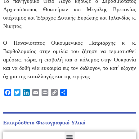
Το πανηγυρικό Θείο Λόγο κήρυξε ο Σεβασμιότατος
Αρχιεπίσκοπος Θυατείρων και Μεγάλης Βρετανίας
υπέρτιμος και Έξαρχος Δυτικής Ευρώπης και Ιρλανδίας κ.
Νικήτας.
Ο Παναγιότατος Οικουμενικός Πατριάρχης κ. κ.
Βαρθολομαίος στην ομιλία του ζήτησε να τερματισθεί
αμέσως, τώρα, η εισβολή και ο πόλεμος στην Ουκρανία
και να δοθή νέα ευκαιρία εις τον διάλογον, το κατ’ εξοχήν
όχημα της καταλλαγής και της ειρήνης.
Facebook
Twitter
LinkedIn
Email
Print
Copy
Μοιραστείτε
Link
Επιπρόσθετο Φωτογραφικό Υλικό