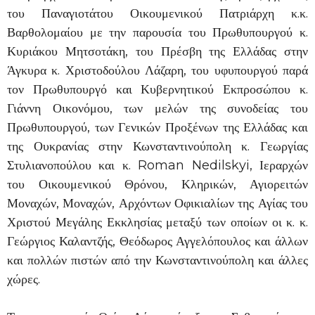
του Παναγιοτάτου Οικουμενικού Πατριάρχη κ.κ.
Βαρθολομαίου με την παρουσία του Πρωθυπουργού κ.
Κυριάκου Μητσοτάκη, του Πρέσβη της Ελλάδας στην
Άγκυρα κ. Χριστοδούλου Λάζαρη, του υφυπουργού παρά
τον Πρωθυπουργό και Κυβερνητικού Εκπροσώπου κ.
Γιάννη Οικονόμου, των μελών της συνοδείας του
Πρωθυπουργού, των Γενικών Προξένων της Ελλάδας και
της Ουκρανίας στην Κωνσταντινούπολη κ. Γεωργίας
Στυλιανοπούλου και κ. Roman Nedilskyi, Ιεραρχών
του Οικουμενικού Θρόνου, Κληρικών, Αγιορειτών
Μοναχών, Μοναχών, Αρχόντων Οφικιαλίων της Αγίας του
Χριστού Μεγάλης Εκκλησίας μεταξύ των οποίων οι κ. κ.
Γεώργιος Καλαντζής, Θεόδωρος Αγγελόπουλος και άλλων
και πολλών πιστών από την Κωνσταντινούπολη και άλλες
χώρες.