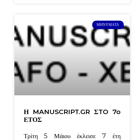
ΜΗΝΎΜΑΤΑ
Η MANUSCRIPT.GR ΣTO 7o
ΕΤΟΣ
Τρίτη 5 Μάιου έκλεισε 7 έτη