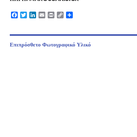
Facebook
Twitter
LinkedIn
Email
Print
Copy
Μοιραστείτε
Link
Επιπρόσθετο Φωτογραφικό Υλικό