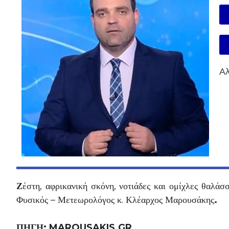
Αλ
Ζ
έστη, αφρικανική σκόνη, νοτιάδες και ομίχλες θαλ
Φυσικός – Μετεωρολόγος κ. Κλέαρχος Μαρουσάκης
.
ΠΗΓΗ: MAROUSAKIS.GR