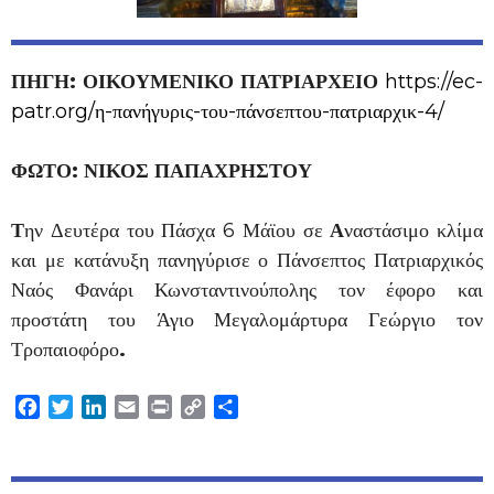
ΠΗΓΗ: ΟΙΚΟΥΜΕΝΙΚΟ ΠΑΤΡΙΑΡΧΕΙΟ
https://ec-
patr.org/η-πανήγυρις-του-πάνσεπτου-πατριαρχικ-4/
ΦΩΤΟ: ΝΙΚΟΣ ΠΑΠΑΧΡΗΣΤΟΥ
Τ
ην Δευτέρα του Πάσχα 6 Μάϊου σε
Α
ναστάσιμο κλίμα
και με κατάνυξη πανηγύρισε ο Πάνσεπτος Πατριαρχικός
Ναός Φανάρι Κωνσταντινούπολης τον έφορο και
προστάτη του Άγιο Μεγαλομάρτυρα Γεώργιο τον
Τροπαιοφόρο
.
Facebook
Twitter
LinkedIn
Email
Print
Copy
Μοιραστείτε
Link