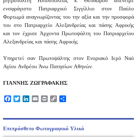
μητροπολίτη Ηλιουπόλεως κ. Θεοδώρου απένειμε
ενσφράγιστο Πατριαρχικό Σιγγίλλιο στον Παύλο
Φορτωμά αναγνωρίζοντας του την αξία και την προσφορά
του στο Πατριαρχείο Αλεξανδρείας και πάσης Αφρικής
και τον έχρισε Άρχοντα Πρωτοψάλτη του Πατριαρχείου
Αλεξανδρείας και πάσης Αφρικής.
Υπηρετεί σαν Πρωτοψάλτης στον Ενοριακό Ιερό Ναό
Αγίου Ανδρέου Άνω Πατησίων Αθηνών.
ΓΙΑΝΝΗΣ ΖΩΓΡΑΦΑΚΗΣ
Facebook
Twitter
LinkedIn
Email
Print
Copy
Μοιραστείτε
Link
Επιπρόσθετο Φωτογραφικό Υλικό