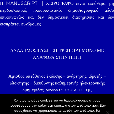
Η MANUSCRIPT || ΧΕΙΡΟΓΡΑΦΟ είναι ελεύθερο, μη
κερδοσκοπικό, πλουραλιστικό, δημοσιογραφικό μέσο
επικοινωνίας και δεν δημοσιεύει διαφημίσεις και δεν
εισπράττει συνδρομές.
ΑΝΑΔΗΜΟΣΊΕΥΣΗ ΕΠΙΤΡΈΠΕΤΑΙ ΜΌΝΟ ΜΕ
ΑΝΑΦΟΡΑ ΣΤΗΝ ΠΗΓΉ
Άμισθος υπεύθυνος έκδοσης – ανάρτησης, ιδρυτής –
ιδιοκτήτης – διευθυντής καθημερινής ηλεκτρονικής
εφημερίδας
www.manuscript.gr
,
δημοσιογράφος Γιάννης Ζωγραφάκης.
Χρησιμοποιούμε cookies για να διασφαλίσουμε ότι σας
προσφέρουμε την καλύτερη εμπειρία στον ιστότοπo μας. Εάν
συνεχίσετε να χρησιμοποιείτε αυτόν τον ιστότοπο, θα