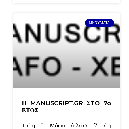
ΜΗΝΎΜΑΤΑ
Η MANUSCRIPT.GR ΣTO 7o
ΕΤΟΣ
Τρίτη 5 Μάιου έκλεισε 7 έτη