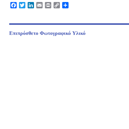
Facebook
Twitter
LinkedIn
Email
Print
Copy
Μοιραστείτε
Link
Επιπρόσθετο Φωτογραφικό Υλικό