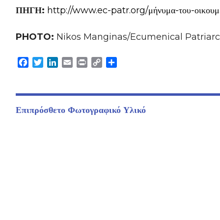
ΠΗΓΗ:
http://www.ec-patr.org/μήνυμα-του-οικουμε
PHOTO:
Nikos Manginas/Ecumenical Patriar
Facebook
Twitter
LinkedIn
Email
Print
Copy
Μοιραστείτε
Link
Επιπρόσθετο Φωτογραφικό Υλικό