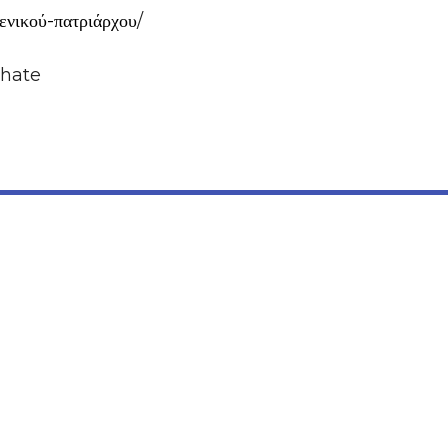
νικού-πατριάρχου
/
chate