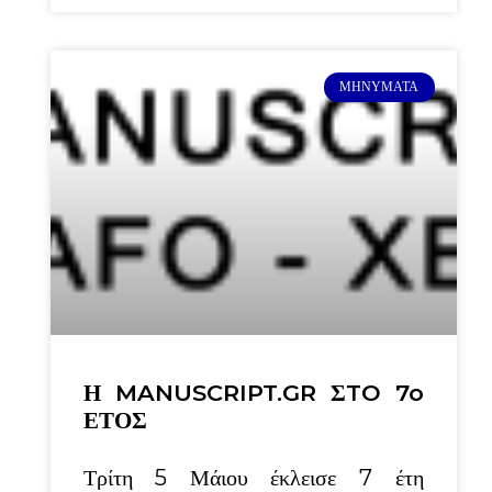
ΜΗΝΎΜΑΤΑ
Η MANUSCRIPT.GR ΣTO 7o
ΕΤΟΣ
Τρίτη 5 Μάιου έκλεισε 7 έτη