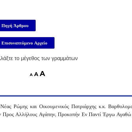
Πηγή Άρθρου
Επισυναπτόμενο Αρχείο
λάξτε το μέγεθος των γραμμάτων
A
A
A
Νέας Ρώμης και Οικουμενικός Πατριάρχης κ.κ. Βαρθολομ
Την Προς Αλλήλους Αγάπην, Προκοπήν Εν Παντί Έργω Αγαθώ