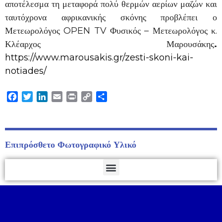
αποτέλεσμα τη μεταφορά πολύ θερμών αερίων μαζών και
ταυτόχρονα αφρικανικής σκόνης προβλέπει ο
Μετεωρολόγος OPEN TV Φυσικός – Μετεωρολόγος κ.
Κλέαρχος Μαρουσάκης
.
https://www.marousakis.gr/zesti-skoni-kai-
notiades/
Facebook
Twitter
LinkedIn
Email
Print
Copy
Μοιραστείτε
Link
Επιπρόσθετο Φωτογραφικό Υλικό