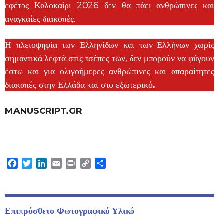
εφέτος Καλοκαίρι 2026 δεν θα πάει ανθρώπινες και
αναγκαίες διακοπές.
Η πλειοψηφία των Ελληνίδων και των Ελλήνων χωρίς
σημαντικά λεφτά στις τσέπες των, δεν μπορούν να φύγουν
έστω και για ολιγοήμερες ανθρώπινες και απαραίτητες
διακοπές στην Ελλάδα και στο εξωτερικό
.
MANUSCRIPT.GR
MANUSCRIPT.GR
Facebook
Twitter
LinkedIn
Email
Print
Copy
Μοιραστείτε
Link
Επιπρόσθετο Φωτογραφικό Υλικό