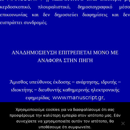
κερδοσκοπικό, πλουραλιστικό, δημοσιογραφικό μέσο
επικοινωνίας και δεν δημοσιεύει διαφημίσεις και δεν
εισπράττει συνδρομές.
ΑΝΑΔΗΜΟΣΊΕΥΣΗ ΕΠΙΤΡΈΠΕΤΑΙ ΜΌΝΟ ΜΕ
ΑΝΑΦΟΡΑ ΣΤΗΝ ΠΗΓΉ
Άμισθος υπεύθυνος έκδοσης – ανάρτησης, ιδρυτής –
ιδιοκτήτης – διευθυντής καθημερινής ηλεκτρονικής
εφημερίδας
www.manuscript.gr
,
δημοσιογράφος Γιάννης Ζωγραφάκης.
Χρησιμοποιούμε cookies για να διασφαλίσουμε ότι σας
προσφέρουμε την καλύτερη εμπειρία στον ιστότοπo μας. Εάν
συνεχίσετε να χρησιμοποιείτε αυτόν τον ιστότοπο, θα
© 2020 |
COSMOTE NewSite4U
υποθέσουμε ότι συμφωνείτε.