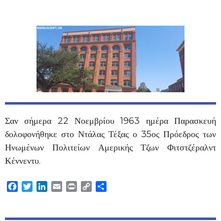
Σαν σήμερα 22 Νοεμβρίου 1963 ημέρα Παρασκευή
δολοφονήθηκε στο Ντάλας Τέξας ο 35ος Πρόεδρος των
Ηνωμένων Πολιτείων Αμερικής Τζων Φιτστζέραλντ
Κέννεντυ.
Facebook
Twitter
LinkedIn
Email
Print
Copy
Μοιραστείτε
Link